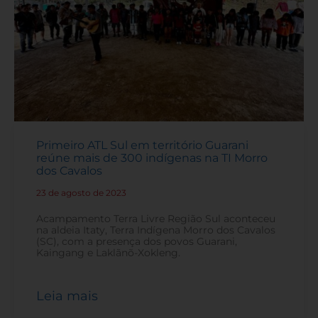
Primeiro ATL Sul em território Guarani
reúne mais de 300 indígenas na TI Morro
dos Cavalos
23 de agosto de 2023
-
Acampamento Terra Livre Região Sul aconteceu
na aldeia Itaty, Terra Indígena Morro dos Cavalos
(SC), com a presença dos povos Guarani,
Kaingang e Laklãnõ-Xokleng.
Leia mais