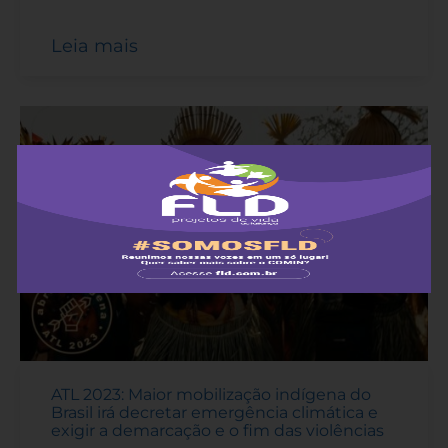
Leia mais
ATL 2023: Maior mobilização indígena do
Brasil irá decretar emergência climática e
exigir a demarcação e o fim das violências