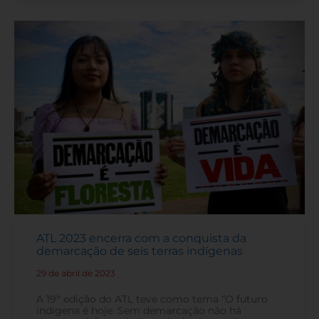
ATL 2023 encerra com a conquista da
demarcação de seis terras indígenas
29 de abril de 2023
-
A 19ª edição do ATL teve como tema “O futuro
indígena é hoje. Sem demarcação não há