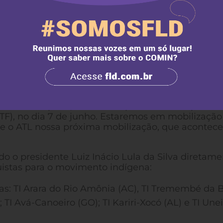
a, e cada destruição, um suspiro para o futuro.
 projetos de lei que ameaçam a vida dos povos
 de 30 propostas anti-indígenas seguem nas agen
ante o ATL, somamos forças com nossa deputada Cé
tar Mista em Defesa dos Direitos dos Povos Indíg
ilizamos para enfrentá-las com a força do Maracá,
te em Brasília, ocupando a capital, para acomp
Marco Temporal, anunciado para entrar na pauta 
TF), no dia 7 de junho. Estaremos em mobilização
e o ATL nossa próxima mobilização, que acontece
 o presidente Luiz Inácio Lula da Silva diretame
stas para o movimento indígena:
as: TI Arara do Rio Amônia (AC), TI Tremembé da 
 TI Avá-Canoeiro (GO); TI Kariri-Xocó (AL) e TI Une