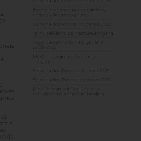
Semana dos Povos Indígenas 2023
Povos Indígenas: nossos direitos,
s,
nossas vidas, nossas lutas
ça
Semana dos Povos Indígenas 2022
Talin – tabuleiro de literatura indígena
Jogo da memória – Indígenas e
onais
profissões
MOVÍ – o jogo dos territórios
de
indígenas
Semana dos Povos Indígenas 2021
Semana dos Povos Indígenas 2020
s
Povo Jamamadi Deni – festa e
tivas.
resistência na Amazônia brasileira
órios
 os
nta a
 ao
avada