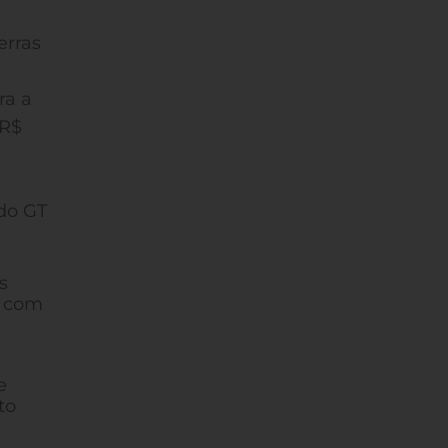
erras
ra a
 R$
 do GT
s
o com
e
to