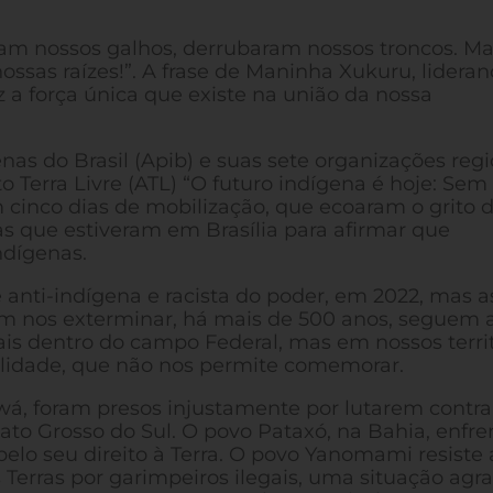
ram nossos galhos, derrubaram nossos troncos. Ma
ssas raízes!”. A frase de Maninha Xukuru, lideran
 a força única que existe na união da nossa
nas do Brasil (Apib) e suas sete organizações regi
erra Livre (ATL) “O futuro indígena é hoje: Sem
cinco dias de mobilização, que ecoaram o grito 
nas que estiveram em Brasília para afirmar que
dígenas.
nti-indígena e racista do poder, em 2022, mas a
am nos exterminar, há mais de 500 anos, seguem a
ais dentro do campo Federal, mas em nossos territ
lidade, que não nos permite comemorar.
á, foram presos injustamente por lutarem contra
Mato Grosso do Sul. O povo Pataxó, na Bahia, enfre
pelo seu direito à Terra. O povo Yanomami resiste
 Terras por garimpeiros ilegais, uma situação agr