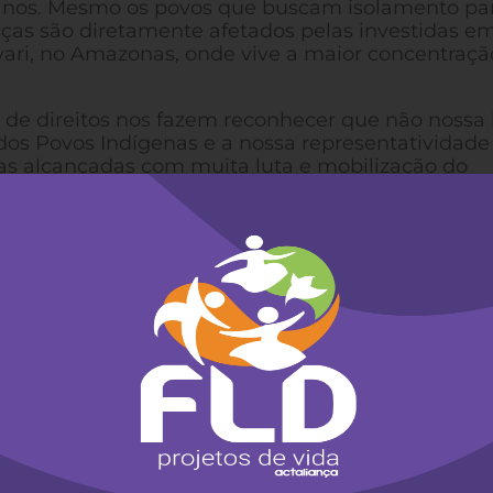
s anos. Mesmo os povos que buscam isolamento pa
ças são diretamente afetados pelas investidas e
avari, no Amazonas, onde vive a maior concentraçã
s de direitos nos fazem reconhecer que não nossa 
 dos Povos Indígenas e a nossa representatividade
tas alcançadas com muita luta e mobilização do
rimeiros meses do atual Governo Lula. Nunca Ma
ntinua! Há mais de 500 anos resistindo ao genocí
eclarada quando tivermos todas as nossas terras
mobilização, em Brasília, após os atos golpistas do
dígenas, ensinamos como se faz a luta democrática
ar Emergência Climática, reforçando nosso
s de norte a sul do país. Nossas Terras estão na
s Pampas, na Caatinga e no Pantanal. Cada área