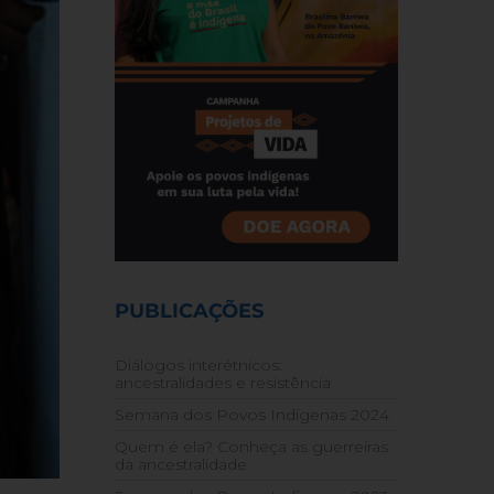
PUBLICAÇÕES
Diálogos interétnicos:
ancestralidades e resistência
Semana dos Povos Indígenas 2024
Quem é ela? Conheça as guerreiras
da ancestralidade