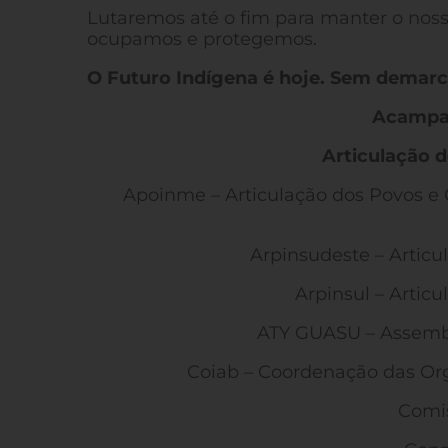
Lutaremos até o fim para manter o nosso
ocupamos e protegemos.
O Futuro Indígena é hoje. Sem demar
Acampam
Articulação d
Apoinme – Articulação dos Povos e 
Arpinsudeste – Articu
Arpinsul – Artic
ATY GUASU – Assembl
Coiab – Coordenação das Org
Comis