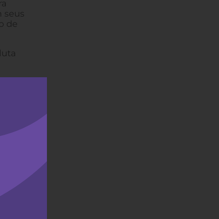
ra
m seus
o de
luta
is Um
dio,
 dia 8
 por
 Mata