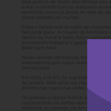
pela política de morte dos últimos sei
evitar o contato com os ataques e amea
territórios, como os povos do Vale do J
povos isolados do mundo.
Esses e tantos outros casos de violaçõe
não pode parar. A criação do Ministério
dentro da Funai e Sesai, foram conquis
movimento indígena e garantidas nos p
Brasil Sem Nós!
Nesse sentido afirmamos: Nossa luta co
entendemos que nossa vitória só será d
demarcadas.
Em 2023, o 19 ATL foi a primeira grande 
de janeiro. Mais uma vez, nós povos in
direitos nas ruas e nas redes.
Ocupamos a capital federal para decret
compromisso na defesa dos nossos bioma
Atlântica, no Cerrado, na Amazônia, no