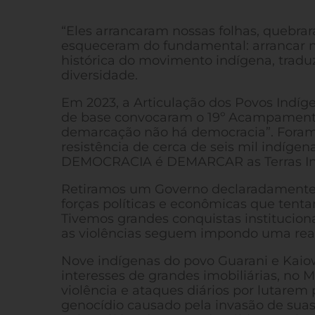
“Eles arrancaram nossas folhas, quebra
esqueceram do fundamental: arrancar no
histórica do movimento indígena, traduz
diversidade.
Em 2023, a Articulação dos Povos Indíge
de base convocaram o 19º Acampamento T
demarcação não há democracia”. Foram 
resistência de cerca de seis mil indíge
DEMOCRACIA é DEMARCAR as Terras In
Retiramos um Governo declaradamente a
forças políticas e econômicas que tent
Tivemos grandes conquistas institucion
as violências seguem impondo uma rea
Nove indígenas do povo Guarani e Kaiow
interesses de grandes imobiliárias, no 
violência e ataques diários por lutarem 
genocídio causado pela invasão de suas