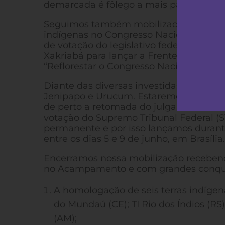
demarcada é fôlego a mais para o Planet
Seguimos também mobilizados contra os
indígenas no Congresso Nacional. Mais
de votação do legislativo federal. Dur
Xakriabá para lançar a Frente Parlamen
“Reflorestar o Congresso Nacional”.
Diante das diversas investidas, nos mob
Jenipapo e Urucum. Estaremos novamen
de perto a retomada do julgamento do 
votação do Supremo Tribunal Federal (S
permanente e por isso lançamos durant
entre os dias 5 e 9 de junho, em Brasília.
Encerramos nossa mobilização recebendo
no Acampamento e com grandes conqui
A homologação de seis terras indígen
do Mundaú (CE); TI Rio dos Índios (RS);
(AM);