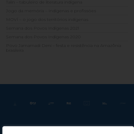
Talin – tabuleiro de literatura indígena
Jogo da memória – Indígenas e profissões
MOVÍ – o jogo dos territórios indígenas
Semana dos Povos Indígenas 2021
Semana dos Povos Indígenas 2020
Povo Jamamadi Deni – festa e resistência na Amazônia
brasileira