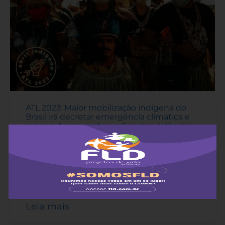
ATL 2023: Maior mobilização indígena do
Brasil irá decretar emergência climática e
exigir a demarcação e o fim das violências
20 de abril de 2023
-
No Dia dos Povos Indígenas, 19 de abril, Apib
lança programação da 19ª edição do
Acampamento Terra Livre.
Leia mais