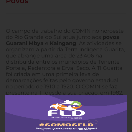
Povos
O campo de trabalho do COMIN no noroeste
do Rio Grande do Sul atua junto aos
povos
Guarani Mbya
e
Kaingang
. As atividades se
organizam a partir da Terra Indígena Guarita,
que abrange uma área de 23.406 ha
distribuída entre os municípios de Tenente
Portela, Redentora e Erval Seco. A TI Guarita
foi criada em uma primeira leva de
demarcações feitas pelo governo estadual
no período de 1910 a 1920. O COMIN se faz
presente na TI desde a sua criação, em 1982,
sendo este o maior tempo de atividade
contínua em um lugar.
Os povos Guarani e Kaingang constituem a
segunda e a terceira maior população
indígena no Brasil, sendo ocupantes