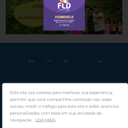
Este site usa cookies para melhorar sua experiência,
Praça Rui Barbosa, 220, sala 66, Porto Alegre, RS, 90030-100 |
permitir que você compartilhe conteúdo nas redes
sociais, medir o tráfego para este site e exibir anúncios
Telefone: (51) 99949-1120
personalizados com base em sua atividade de
navegação.
LEIA MAIS
© 2025 COMIN - Conselho de Missão entre Povos Indígenas ·