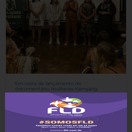
Em noite de lançamento de
documentário, mulheres Kaingang
mostram a força e a conexão com as
araucárias
12 de abril de 2024
-
Documentário “Mulheres Araucárias” conta as
vivências de luta, resistência e esperança de três
gerações de mulheres Kaingang do Paraná.