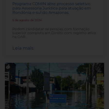
Programa COMIN abre processo seletivo
para Assessoria Jurídica para atuação em
Rondônia e sul do Amazonas
5 de agosto de 2024
-
Podem candidatar-se pessoas com formação
superior completa em Direito com registro ativo
na OAB.
Leia mais