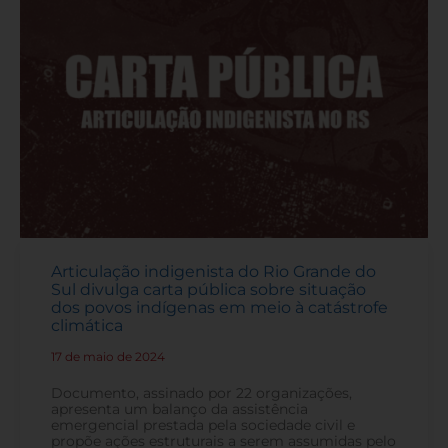
Articulação indigenista do Rio Grande do
Sul divulga carta pública sobre situação
dos povos indígenas em meio à catástrofe
climática
17 de maio de 2024
-
Documento, assinado por 22 organizações,
apresenta um balanço da assistência
emergencial prestada pela sociedade civil e
propõe ações estruturais a serem assumidas pelo