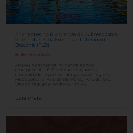
Enchentes no Rio Grande do Sul: respostas
humanitárias da Fundação Luterana de
Diaconia (FLD)
28 de maio de 2024
-
Através de ações de incidência e apoio
emergencial, a FLD tem atuado junto a
comunidades e pessoas atingidas nas regiões
Metropolitana, Vale do Rio Pardo, Vale do Jacuí,
Vale do Taquari e região Sul do RS.
Leia mais