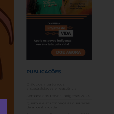
PUBLICAÇÕES
Diálogos interétnicos:
ancestralidades e resistência
Semana dos Povos Indígenas 2024
Quem é ela? Conheça as guerreiras
da ancestralidade