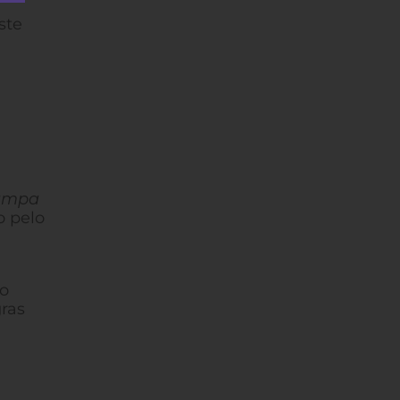
ste
Pampa
o pelo
 o
gras