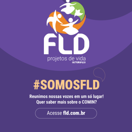
a Fundação Luterana de Diaconia (FLD), recebe, a
para as funções de
Assessoria de Projetos em
oria de Projetos
(2 vagas).
lial da FLD em Pelotas (RS) e a realização do traba
 Bioma Pampa no Rio Grande do Sul, com contrato
ontratação imediata.
itos nos editais, disponíveis abaixo. Currículos d
disponível abaixo, para o e-mail
vagas@fld.com.
ntirracista