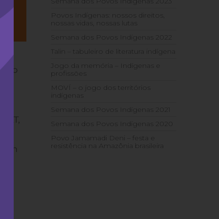
Semana dos Povos Indígenas 2023
Povos Indígenas: nossos direitos,
nossas vidas, nossas lutas
Semana dos Povos Indígenas 2022
Talin – tabuleiro de literatura indígena
Jogo da memória – Indígenas e
té o
profissões
MOVÍ – o jogo dos territórios
indígenas
lho
Semana dos Povos Indígenas 2021
 CLT,
Semana dos Povos Indígenas 2020
Povo Jamamadi Deni – festa e
resistência na Amazônia brasileira
evem
br
.