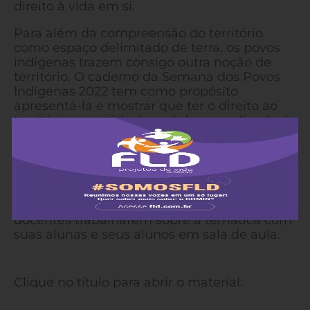
direito à vida em si.
Para além da compreensão do território
como espaço delimitado de terra, os povos
indígenas trazem consigo outra noção de
território. O caderno da Semana dos Povos
Indígenas 2022 tem como propósito
apresentá-la e mostrar que ter o direito ao
território garantido é caminhar em direção à
vida digna, não somente para as pessoas
indígenas, mas para todas as formas de vida
que habitam este espaço.
Além do caderno, estão disponíveis
materiais audiovisuais com ideias para
docentes trabalharem sobre a temática com
suas alunas e seus alunos em sala de aula.
Clique no título para abrir o material.