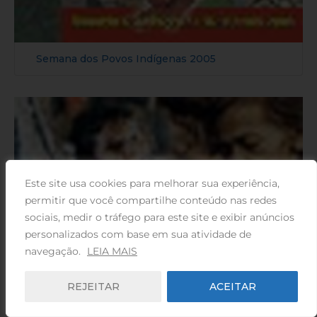
Semana dos Povos Indígenas 2005
Este site usa cookies para melhorar sua experiência,
permitir que você compartilhe conteúdo nas redes
sociais, medir o tráfego para este site e exibir anúncios
personalizados com base em sua atividade de
navegação.
LEIA MAIS
REJEITAR
ACEITAR