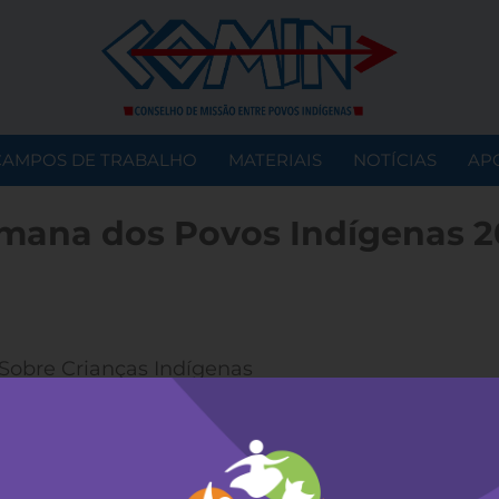
CAMPOS DE TRABALHO
MATERIAIS
NOTÍCIAS
AP
mana dos Povos Indígenas 2
: Sobre Crianças Indígenas
zação: Cledes Markus, Maria Dirlane Witt, Nienk
ra, Noeli Teresinha Falcade, Ana Patrícia Chaves Fe
ria: Material da Semana dos Povos Indígenas
: Português
s: 28