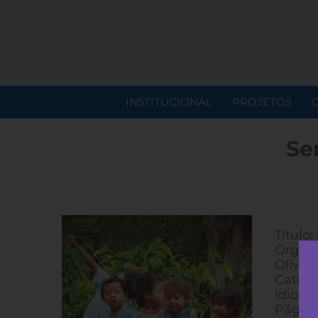
INSTITUCIONAL
PROJETOS
Se
Título
Organi
Olivei
Catego
Idioma
Página