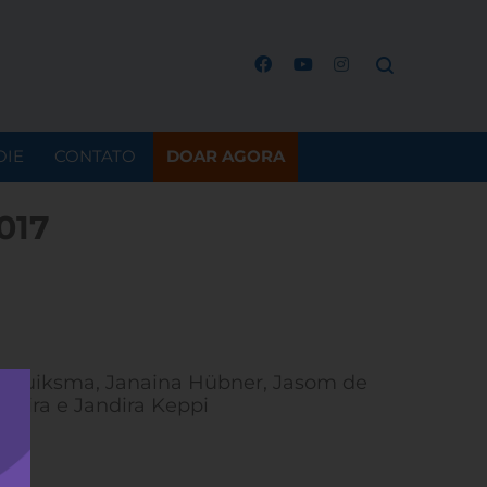
OIE
CONTATO
DOAR AGORA
017
e Pruiksma, Janaina Hübner, Jasom de
rreira e Jandira Keppi