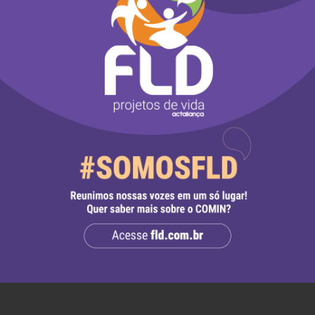
017
a: Oikos
as Indígenas é a temática do material da Semana
al queremos apresentar aspectos da vida, da cult
 povos indígenas do Brasil.
os repassar um pouco sobre o que alguns povos i
 o caderno, vamos perceber as diversas formas de 
 podemos refletir sobre a forma de ser criança 
no título para abrir o material.
bre Crianças Indígenas