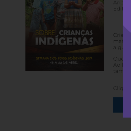
Ano: 2
Editor
Crianç
materi
alguns
Querem
Ao ler
também
Clique 
So