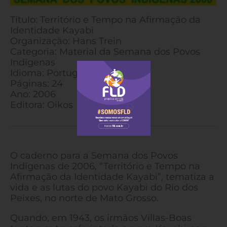
Título: Território e Tempo na Afirmação da
Identidade Kayabi
Organização: Hans Trein
Categoria: Material da Semana dos Povos
Indígenas
Idioma: Português
Páginas: 24
Ano: 2006
Editora: Oikos
O caderno para a Semana dos Povos
Indígenas de 2006, “Território e Tempo na
Afirmação da Identidade Kayabi”, tematiza a
vida e as lutas do povo Kayabi do Rio dos
Peixes, no norte de Mato Grosso.
Quando, em 1943, os irmãos Villas-Boas