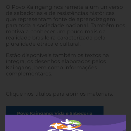
O Povo Kaingang nos remete a um universo
de sabedorias e de resistências históricas
que representam fonte de aprendizagem
para toda a sociedade nacional. Também nos
motiva a conhecer um pouco mais da
realidade brasileira caracterizada pela
pluralidade étnica e cultural.
Estão disponíveis também os textos na
íntegra, os desenhos elaborados pelos
Kaingang, bem como informações
complementares.
Clique nos títulos para abrir os materiais.
Povo Kaingang: Vida e Sabedoria