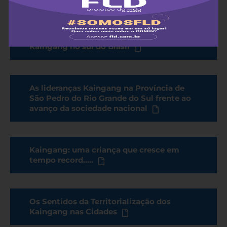
De coadjuvantes a protagonistas:
seguindo o rastro de algumas lideranças
Kaingang no sul do Brasil
As lideranças Kaingang na Província de
São Pedro do Rio Grande do Sul frente ao
avanço da sociedade nacional
Kaingang: uma criança que cresce em
tempo record.....
Os Sentidos da Territorialização dos
Kaingang nas Cidades