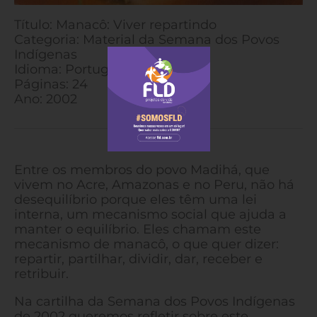
Título: Manacô: Viver repartindo
Categoria: Material da Semana dos Povos
Indígenas
Idioma: Português
Páginas: 24
Ano: 2002
Entre os membros do povo Madihá, que
vivem no Acre, Amazonas e no Peru, não há
desequilíbrio porque eles têm uma lei
interna, um mecanismo social que ajuda a
manter o equilíbrio. Eles chamam este
mecanismo de manacô, o que quer dizer:
repartir, partilhar, dividir, dar, receber e
retribuir.
Na cartilha da Semana dos Povos Indígenas
de 2002 queremos refletir sobre este