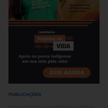
PUBLICAÇÕES
Diálogos interétnicos: ancestralidades e resistência