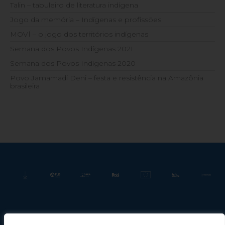
Talin – tabuleiro de literatura indígena
Jogo da memória – Indígenas e profissões
MOVÍ – o jogo dos territórios indígenas
Semana dos Povos Indígenas 2021
Semana dos Povos Indígenas 2020
Povo Jamamadi Deni – festa e resistência na Amazônia
brasileira