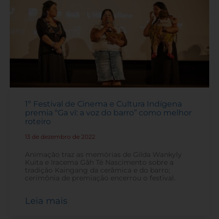
1º Festival de Cinema e Cultura Indígena
premia “Ga vī: a voz do barro” como melhor
roteiro
13 de dezembro de 2022
-
Animação traz as memórias de Gilda Wankyly
Kuita e Iracema Gãh Té Nascimento sobre a
tradição Kaingang da cerâmica e do barro;
cerimônia de premiação encerrou o festival.
Leia mais