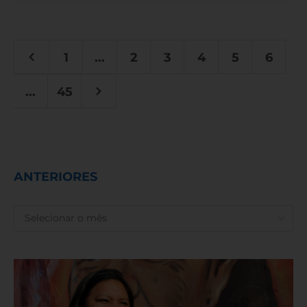
1
...
2
3
4
5
6
...
45
ANTERIORES
ANTERIORES