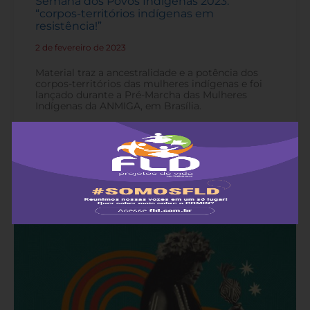
Semana dos Povos Indígenas 2023:
“corpos-territórios indígenas em
resistência!”
2 de fevereiro de 2023
-
Material traz a ancestralidade e a potência dos
corpos-territórios das mulheres indígenas e foi
lançado durante a Pré-Marcha das Mulheres
Indígenas da ANMIGA, em Brasília.
Leia mais