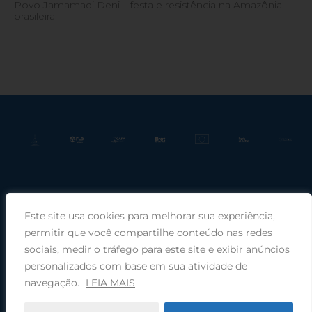
Povo Jamamadi Deni – festa e resistência na Amazônia
brasileira
Este site usa cookies para melhorar sua experiência,
Praça Rui Barbosa, 220, sala 66, Porto Alegre, RS, 90030-100 |
permitir que você compartilhe conteúdo nas redes
sociais, medir o tráfego para este site e exibir anúncios
Telefone: (51) 99949-1120
personalizados com base em sua atividade de
navegação.
LEIA MAIS
© 2025 COMIN - Conselho de Missão entre Povos Indígenas ·