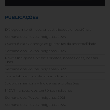
PUBLICAÇÕES
Diálogos interétnicos: ancestralidades e resistência
Semana dos Povos Indígenas 2024
Quem é ela? Conheça as guerreiras da ancestralidade
Semana dos Povos Indígenas 2023
Povos Indígenas: nossos direitos, nossas vidas, nossas
lutas
Semana dos Povos Indígenas 2022
Talin – tabuleiro de literatura indígena
Jogo da memória – Indígenas e profissões
MOVÍ – o jogo dos territórios indígenas
Semana dos Povos Indígenas 2021
Semana dos Povos Indígenas 2020