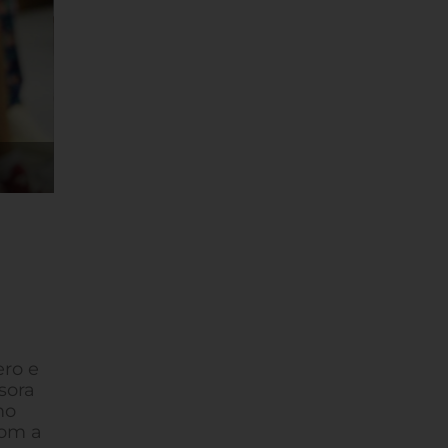
Foto: Daniela Huberty/FLD
ero e
sora
mo
com a