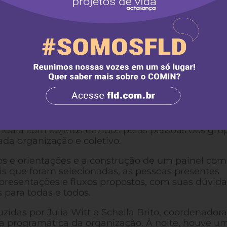
es individuais, da FLD e do Programa de Pequeno
ndala com objetos trazidos pelas pessoas dos gru
ada organização e coletivo.
os e orientações e a construção de um painel com
ais que foram selecionadas, as pessoas presentes
presentações e fluxos propostos, com suas dúvida
 para todas e todos.
idas por Julia Witt e Scheila Brito, coordenador
a programática da organização. À noite, houve u