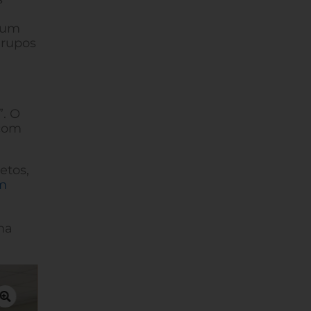
i um
grupos
”. O
 com
etos,
m
na