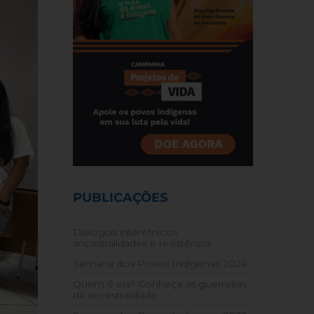
PUBLICAÇÕES
Diálogos interétnicos:
ancestralidades e resistência
Semana dos Povos Indígenas 2024
Quem é ela? Conheça as guerreiras
da ancestralidade