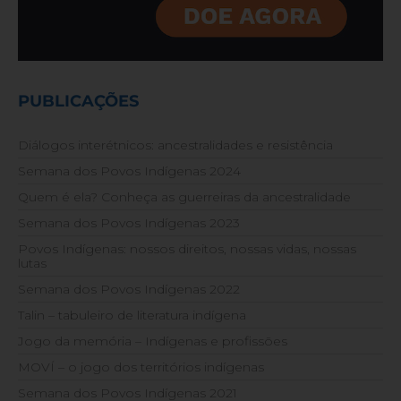
PUBLICAÇÕES
Diálogos interétnicos: ancestralidades e resistência
Semana dos Povos Indígenas 2024
Quem é ela? Conheça as guerreiras da ancestralidade
Semana dos Povos Indígenas 2023
Povos Indígenas: nossos direitos, nossas vidas, nossas
lutas
Semana dos Povos Indígenas 2022
Talin – tabuleiro de literatura indígena
Jogo da memória – Indígenas e profissões
MOVÍ – o jogo dos territórios indígenas
Semana dos Povos Indígenas 2021