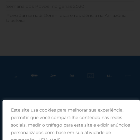
Semana dos Povos Indígenas 2020
Povo Jamamadi Deni – festa e resistência na Amazônia
brasileira
Este site usa cookies para melhorar sua experiência,
Praça Rui Barbosa, 220, sala 66, Porto Alegre, RS, 90030-100 |
permitir que você compartilhe conteúdo nas redes
sociais, medir o tráfego para este site e exibir anúncios
Telefone: (51) 99949-1120
personalizados com base em sua atividade de