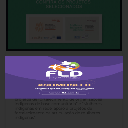
Divulgada lista de projetos apoiados pelos
editais “Moviracá” e “Mulheres Indígenas
em Rede”
5 de maio de 2023
-
Doze iniciativas de organizações indígenas foram
selecionadas nos editais “Moviracá: apoio a
projetos de fortalecimento de organizações
indígenas de base comunitária” e “Mulheres
indígenas em rede: apoio a projetos de
fortalecimento da articulação de mulheres
indígenas”.