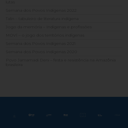
lutas
Semana dos Povos Indígenas 2022
Talin – tabuleiro de literatura indígena
Jogo da memória – Indígenas e profissões
MOVÍ – o jogo dos territórios indígenas
Semana dos Povos Indígenas 2021
Semana dos Povos Indígenas 2020
Povo Jamamadi Deni – festa e resistência na Amazônia
brasileira