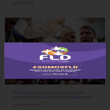
Leia mais
ATL 2023: povos indígenas protestam
contra projetos que ameaçam suas vidas
24 de abril de 2023
-