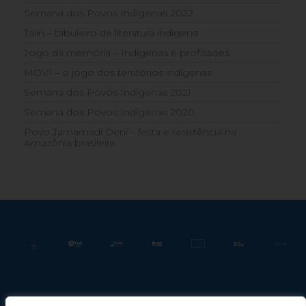
Semana dos Povos Indígenas 2022
Talin – tabuleiro de literatura indígena
Jogo da memória – Indígenas e profissões
MOVÍ – o jogo dos territórios indígenas
Semana dos Povos Indígenas 2021
Semana dos Povos Indígenas 2020
Povo Jamamadi Deni – festa e resistência na
Amazônia brasileira