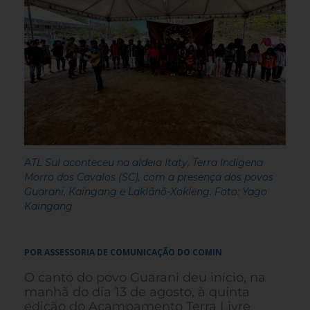
ATL Sul aconteceu na aldeia Itaty, Terra Indígena
Morro dos Cavalos (SC), com a presença dos povos
Guarani, Kaingang e Laklãnõ-Xokleng. Foto: Yago
Kaingang
POR ASSESSORIA DE COMUNICAÇÃO DO COMIN
O canto do povo Guarani deu início, na
manhã do dia 13 de agosto, à quinta
edição do Acampamento Terra Livre