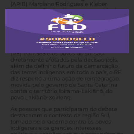
(APIB) Marciano Rodrigues e Kleber
Karipuna, e Eunice Kerexu, secretária do
MPI, entre outras lideranças do
movimento indígena da região Sul.
A tese do marco temporal é pauta do
Supremo Tribunal Federal (STF) através
do julgamento do Recurso Extraordinário
(RE) 1.017.365 e os povos do sul são
diretamente afetados pela decisão pois,
além de definir o futuro da demarcação
das terras indígenas em todo o país, o RE
diz respeito a uma ação de reintegração
movida pelo governo de Santa Catarina
contra o território Ibirama-Laklãnõ, do
povo Laklãnõ-Xokleng.
As pessoas que participaram do debate
destacaram o contexto da região Sul,
tomado pelo racismo contra os povos
indígenas e os grandes interesses