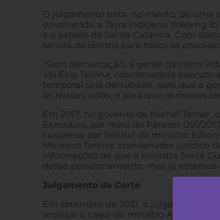
O julgamento trata, no mérito, de uma aç
envolvendo a Terra Indígena Xokleng Ib
e o estado de Santa Catarina. Com stat
servirá de diretriz para todos os proces
“Sem demarcação, a gente não tem vida.
Val Eloy Terena, coordenadora executiv
temporal seja derrubado, para que a gen
às nossas vidas, e para que os nossos te
Em 2017, no governo de Michel Temer, 
Executivo, por meio do Parecer 001/2017
suspensa por liminar do ministro Edson
Maurício Terena, coordenador jurídico d
informações de que a ministra Sonia Gu
desse posicionamento, mas já estamos e
Julgamento da Corte
Em setembro de 2021, o julgamento foi 
analisar o caso) do ministro Alexandre 