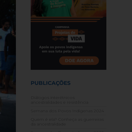
PUBLICAÇÕES
Diálogos interétnicos:
ancestralidades e resistência
Semana dos Povos Indígenas 2024
Quem é ela? Conheça as guerreiras
da ancestralidade