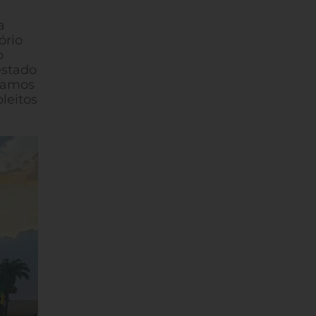
a
ório
o
estado
itamos
leitos