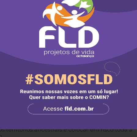
stro relator, Luiz Edson Fachin, que proferiu voto
 aos direitos indígenas: “Entender-se que a Consti
 temporal objetivo para a atribuição do direito
char-lhes uma vez mais a porta para o exercício
erentes à cidadania”, declarou o ministro.
mente em junho de 2022, mas foi retirado de pau
Apib, a indefinição a respeito da tese do Marco
órios e incentiva conflitos e perseguições de lide
em jogo é o debate sobre as teses do Indigenato
do Fato Indígena (Marco Temporal), narrativa que
iam direito às suas terras se as tivessem em sua
Constituição. Ele adverte que a vitória desses
ara os povos indígenas, implicando na anulação 
to de conflitos e de atos de violência contra o
l aponta a continuidade de um genocídio e etno
io não tem saúde e nem educação para nós indígen
 climático. Somos nós, indígenas, que preservam
 territórios ancestrais é colocar em risco toda a
o.