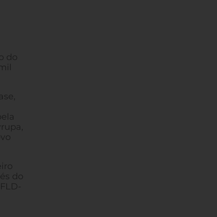
o do
mil
ase,
pela
yrupa,
ovo
iro
vés do
 FLD-