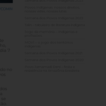
Semana dos Povos Indígenas 2023
Povos Indígenas: nossos direitos,
y/COMIN
nossas vidas, nossas lutas
Semana dos Povos Indígenas 2022
Talin – tabuleiro de literatura indígena
Jogo da memória – Indígenas e
profissões
te
MOVÍ – o jogo dos territórios
ho,
indígenas
dia 7
Semana dos Povos Indígenas 2021
Semana dos Povos Indígenas 2020
Povo Jamamadi Deni – festa e
ndo no
resistência na Amazônia brasileira
vos
 dos
da
 se
ção.