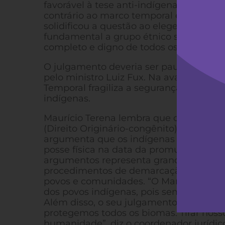
favorável à tese anti-indígena, e do mini
contrário ao marco temporal e favorável
solidificou a questão ao eleger um marco
fundamental a grupo étnico significa fe
completo e digno de todos os direitos in
O julgamento deveria ser pautado nova
pelo ministro Luiz Fux. Na avaliação da 
Temporal fragiliza a segurança dos territ
indígenas.
Maurício Terena lembra que o que está 
(Direito Originário-congênito) e a tese 
argumenta que os indígenas somente ter
posse física na data da promulgação da 
argumentos representa grande perigo p
procedimentos de demarcação e no aumen
povos e comunidades. “O Marco Tempora
dos povos indígenas, pois sem territór
Além disso, o seu julgamento também é
protegemos todos os biomas. Tirar nossos
humanidade”, diz o coordenador jurídic