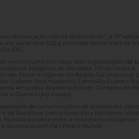
Sem demarcação não há democracia!”, a 19ª ediçã
até sexta-feira (28) e pretende reunir mais de 6 
lia (DF).
ído em conjunto com suas sete organizações de b
ganizações Indígenas do Nordeste, Minas Gerais e
ão dos Povos Indígenas da Região Sul (Arpinsul), 
ião Sudeste (Arpinsudeste), Comissão Guarani Yv
s da Amazônia Brasileira (Coiab), Conselho do P
owá e Guarani (Aty Guasu).
assessoria de comunicação e de projetos e é parce
l e de Rondônia com o apoio para transporte atra
na, fruto da parceria entre o movimento indígena e
 e do projeto com Pão Para o Mundo.