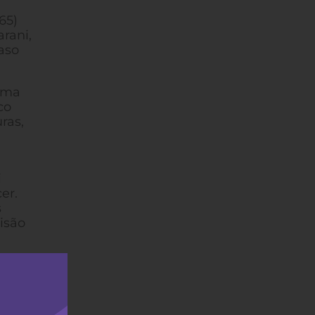
65)
rani,
aso
irma
co
ras,
i
er.
s
isão
es,