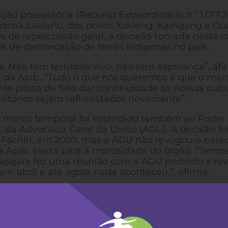
ão possessória (Recurso Extraordinário n.º 1.017.3
irama Laklaño, dos povos Xokleng, Kaingang e Gua
us de repercussão geral, a decisão tomada neste c
sos de demarcação de terras indígenas no país.
 Não tem território vivo, não tem esperança”, af
a da Apib. “Tudo o que nós queremos é que o mar
te possa de fato dar continuidade às nossas cultu
rritórios sejam reflorestados novamente”.
o marco temporal foi estendido também ao Poder
, da Advocacia Geral da União (AGU). A decisão fo
 Fachin, em 2020, mas a AGU não revogou o parec
a Apib, alerta para a morosidade do órgão. “Temo
ajajara fez uma reunião com a AGU pedindo a rev
m abril e até agora nada aconteceu.”, afirma.
suspenso após pedido de vista (mais tempo para
de Moraes, após os votos do ministro Nunes Marqu