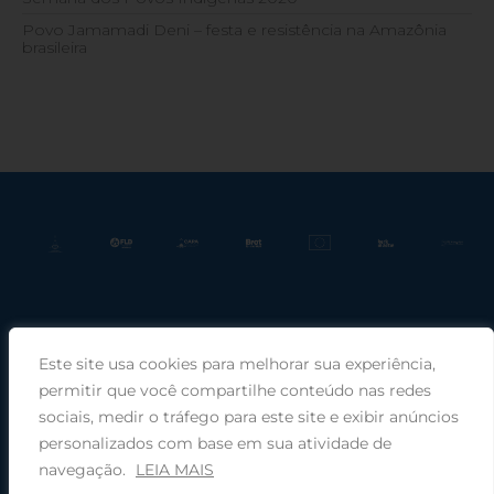
Povo Jamamadi Deni – festa e resistência na Amazônia
brasileira
Este site usa cookies para melhorar sua experiência,
Praça Rui Barbosa, 220, sala 66, Porto Alegre, RS, 90030-100 |
permitir que você compartilhe conteúdo nas redes
sociais, medir o tráfego para este site e exibir anúncios
Telefone: (51) 99949-1120
personalizados com base em sua atividade de
navegação.
LEIA MAIS
© 2026 COMIN - Conselho de Missão entre Povos Indígenas ·