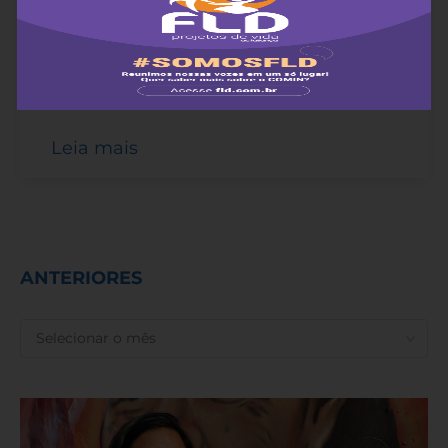
Treze mulheres participaram da Oficina de
Comunicação para mulheres indígenas de
Rondônia, entre os dias 4 e 6 de novembro,
promovida pela AGIR em parceria com FLD-
COMIN.
Leia mais
ANTERIORES
ANTERIORES