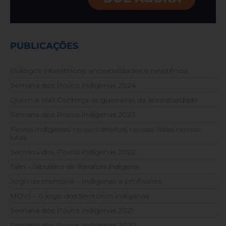
PUBLICAÇÕES
Diálogos interétnicos: ancestralidades e resistência
Semana dos Povos Indígenas 2024
Quem é ela? Conheça as guerreiras da ancestralidade
Semana dos Povos Indígenas 2023
Povos Indígenas: nossos direitos, nossas vidas, nossas
lutas
Semana dos Povos Indígenas 2022
Talin – tabuleiro de literatura indígena
Jogo da memória – Indígenas e profissões
MOVÍ – o jogo dos territórios indígenas
Semana dos Povos Indígenas 2021
Semana dos Povos Indígenas 2020