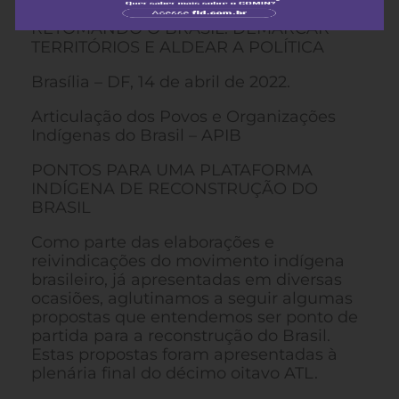
RETOMANDO O BRASIL: DEMARCAR
TERRITÓRIOS E ALDEAR A POLÍTICA
Brasília – DF, 14 de abril de 2022.
Articulação dos Povos e Organizações
Indígenas do Brasil – APIB
PONTOS PARA UMA PLATAFORMA
INDÍGENA DE RECONSTRUÇÃO DO
BRASIL
Como parte das elaborações e
reivindicações do movimento indígena
brasileiro, já apresentadas em diversas
ocasiões, aglutinamos a seguir algumas
propostas que entendemos ser ponto de
partida para a reconstrução do Brasil.
Estas propostas foram apresentadas à
plenária final do décimo oitavo ATL.