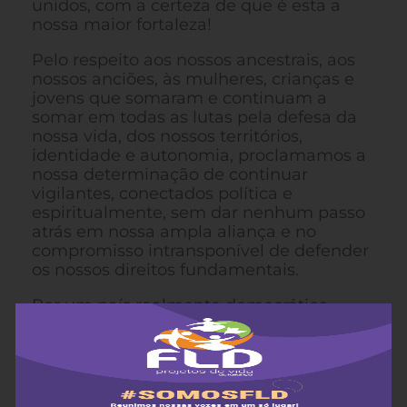
unidos, com a certeza de que é esta a
nossa maior fortaleza!
Pelo respeito aos nossos ancestrais, aos
nossos anciões, às mulheres, crianças e
jovens que somaram e continuam a
somar em todas as lutas pela defesa da
nossa vida, dos nossos territórios,
identidade e autonomia, proclamamos a
nossa determinação de continuar
vigilantes, conectados política e
espiritualmente, sem dar nenhum passo
atrás em nossa ampla aliança e no
compromisso intransponível de defender
os nossos direitos fundamentais.
Por um país realmente democrático,
justo, multicultural, que respeite e proteja
as nossas vidas e da Mãe Natureza,
seguimos em aliança com os
trabalhadores do campo e da cidade, em
luta permanente.