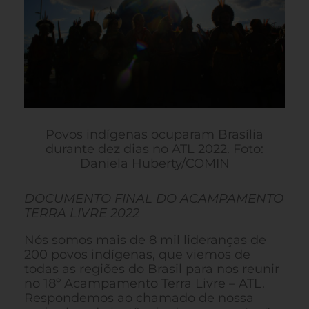
Povos indígenas ocuparam Brasília
durante dez dias no ATL 2022. Foto:
Daniela Huberty/COMIN
DOCUMENTO FINAL DO ACAMPAMENTO
TERRA LIVRE 2022
Nós somos mais de 8 mil lideranças de
200 povos indígenas, que viemos de
todas as regiões do Brasil para nos reunir
no 18º Acampamento Terra Livre – ATL.
Respondemos ao chamado de nossa