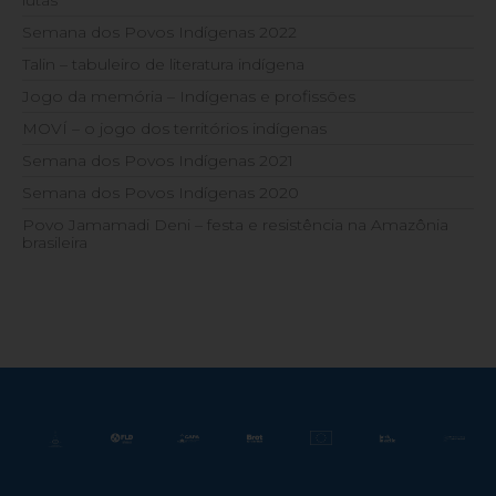
Semana dos Povos Indígenas 2022
Talin – tabuleiro de literatura indígena
Jogo da memória – Indígenas e profissões
MOVÍ – o jogo dos territórios indígenas
Semana dos Povos Indígenas 2021
Semana dos Povos Indígenas 2020
Povo Jamamadi Deni – festa e resistência na Amazônia
brasileira