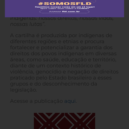
pelos órgãos públicos competentes para
sua defesa, foi lançada a cartilha
“Povos
Indígenas: nossos direitos, nossas vidas,
nossas lutas”
.
A cartilha é produzida por indígenas de
diferentes regiões e etnias e procura
fortalecer e potencializar a garantia dos
direitos dos povos indígenas em diversas
áreas, como saúde, educação e território,
diante de um contexto histórico de
violência, genocídio e negação de direitos
praticado pelo Estado brasileiro a esses
grupos e do desconhecimento da
legislação.
Acesse a publicação
aqui
.