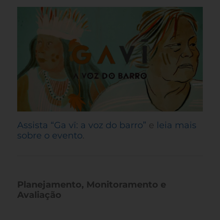
Assista “Ga vī: a voz do barro”
e
leia mais
sobre o evento
.
Planejamento, Monitoramento e
Avaliação