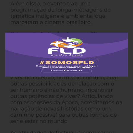
Além disso, o evento traz uma
programação de longa-metragens de
temática indígena e ambiental que
marcaram o cinema brasileiro.
O tema do festival este ano é: “Como
você cuida da sua aldeia?”. Com os pés
cravados na terra, reflete-se sobre o
cuidado e a regeneração do meio
ambiente como elementos éticos da
relação com o espaço em que vivemos.
Como coexistir no mundo de hoje? Como
viver no coletivo, num solo comum, criar
outras possibilidades de relação com o
ser humano e não humano, incentivar
outras potências de viver? Articulando
com as tensões da época, acreditamos na
narração de novas histórias como um
caminho possível para outras formas de
ser e estar no mundo.
As atividades do festival já começaram.