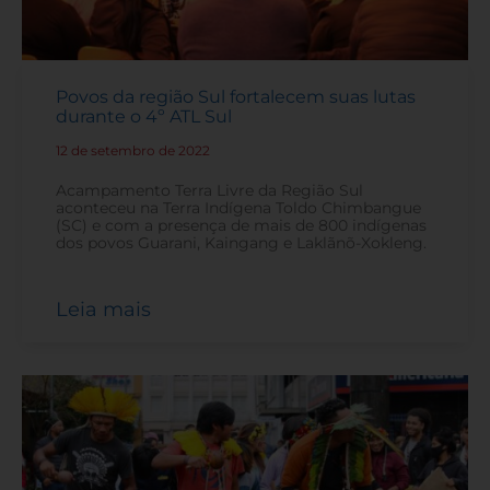
Povos da região Sul fortalecem suas lutas
durante o 4º ATL Sul
12 de setembro de 2022
-
Acampamento Terra Livre da Região Sul
aconteceu na Terra Indígena Toldo Chimbangue
(SC) e com a presença de mais de 800 indígenas
dos povos Guarani, Kaingang e Laklãnõ-Xokleng.
Leia mais