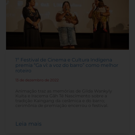
1º Festival de Cinema e Cultura Indígena
premia “Ga vī: a voz do barro” como melhor
roteiro
13 de dezembro de 2022
-
Animação traz as memórias de Gilda Wankyly
Kuita e Iracema Gãh Té Nascimento sobre a
tradição Kaingang da cerâmica e do barro;
cerimônia de premiação encerrou o festival.
Leia mais