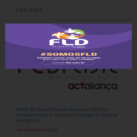
Leia mais
Nota de Repúdio aos ataques sofridos
companheira e liderança indígena Joziléia
Kaingang
1 de dezembro de 2022
-