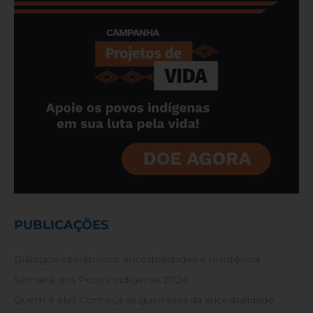
PUBLICAÇÕES
Diálogos interétnicos: ancestralidades e resistência
Semana dos Povos Indígenas 2024
Quem é ela? Conheça as guerreiras da ancestralidade