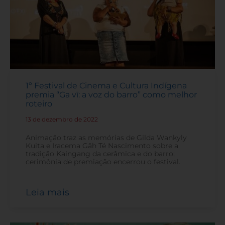
1º Festival de Cinema e Cultura Indígena
premia “Ga vī: a voz do barro” como melhor
roteiro
13 de dezembro de 2022
-
Animação traz as memórias de Gilda Wankyly
Kuita e Iracema Gãh Té Nascimento sobre a
tradição Kaingang da cerâmica e do barro;
cerimônia de premiação encerrou o festival.
Leia mais