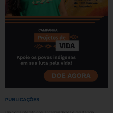
PUBLICAÇÕES
Diálogos interétnicos: ancestralidades e resistência