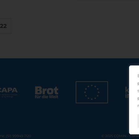
22
one: (51) 99949-1120
© 2025 COMIN - Conse