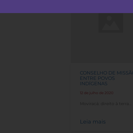
CONSELHO DE MISSÃ
ENTRE POVOS
INDÍGENAS
12 de julho de 2020
-
Moviracá: direito à terra…
Leia mais