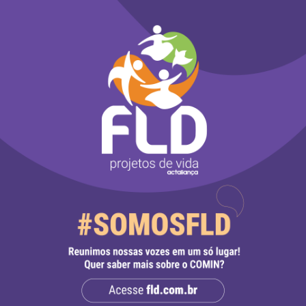
Dia Internacional das
Mulheres Indígenas
5 de setembro de 2020
-
gresso realiza votação
 vetos ao PL 1142
“Porque nós, mulheres
a quarta-feira (19)
indígenas, lutamos pelo
TERRITÓRIO! Por que qu
e agosto de 2020
-
tem território, tem lugar
onde voltar. E quem tem
rno Federa vetou 22
lugar pra onde voltar, te
s no Plano Emergencial
COLO e tem CURA”.
 o enfrentamento à
d-19 entre os povos
genas, quilombolas e
Leia mais
lações tradicionais.
a mais