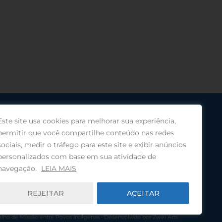
Este site usa cookies para melhorar sua experiência,
permitir que você compartilhe conteúdo nas redes
sociais, medir o tráfego para este site e exibir anúncios
personalizados com base em sua atividade de
navegação.
LEIA MAIS
REJEITAR
ACEITAR
lho de Missão entre Povos Indígenas · Desenvolvido por
Zwei Arts
.