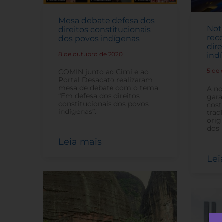
Mesa debate defesa dos
Not
direitos constitucionais
rec
dos povos indígenas
dir
8 de outubro de 2020
-
ind
5 de
COMIN junto ao Cimi e ao
Portal Desacato realizaram
mesa de debate com o tema
A no
“Em defesa dos direitos
gara
constitucionais dos povos
cost
indígenas”.
trad
orig
dos 
Leia mais
Lei