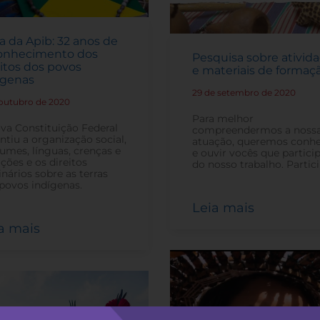
a da Apib: 32 anos de
onhecimento dos
Pesquisa sobre ativid
eitos dos povos
e materiais de formaç
ígenas
29 de setembro de 2020
-
 outubro de 2020
-
Para melhor
va Constituição Federal
compreendermos a noss
ntiu a organização social,
atuação, queremos conh
umes, línguas, crenças e
e ouvir vocês que partic
ições e os direitos
do nosso trabalho. Partici
inários sobre as terras
povos indígenas.
Leia mais
a mais