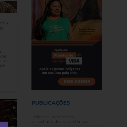
ades
ão
a
ecer
ipam
pe!
PUBLICAÇÕES
Diálogos interétnicos:
ancestralidades e resistência