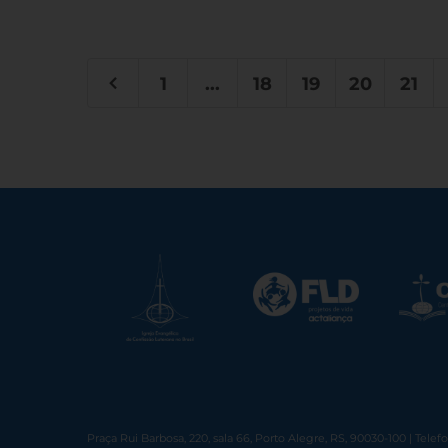
1
...
18
19
20
21
Praça Rui Barbosa, 220, sala 66, Porto Alegre, RS, 90030-100 | Telef