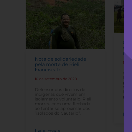
Con
dos
nest
Nota de solidariedade
19 d
pela morte de Rieli
Franciscato
Gove
iten
10 de setembro de 2020
-
para
Covi
Defensor dos direitos de
indí
indígenas que vivem em
popu
isolamento voluntário, Rieli
morreu com uma flechada
ao tentar se aproximar dos
“isolados do Cautário”.
Lei
Leia mais