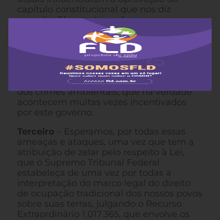
capítulo constitucional que nos diz
respeito. Eles continuarão a ser as nossas
referências, fontes de inspiração para
resistir aos ataques que com o atual
governo se intensificaram contra nós, por
meio de políticas e ações de
criminalização, mentiras e acusações que
buscam nos culpabilizar, por exemplo
dos crimes ambientais, que na verdade
acontecem muitas vezes incentivados
por este governo.
Terceiro
– Esperamos, por todas essas
ameaças e ataques, uma vez que tem a
atribuição de zelar pelo respeito à Lei,
que o Supremo Tribunal Federal
estabeleça de uma vez por todas a
interpretação do marco legal do direito
de ocupação tradicional dos nossos povos
sobre suas terras, julgando o Recurso
Extraordinário 1.017.365, que envolve os