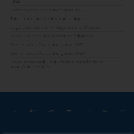
lutas
Semana dos Povos Indígenas 2022
Talin – tabuleiro de literatura indígena
Jogo da memória – Indígenas e profissões
MOVÍ – o jogo dos territórios indígenas
Semana dos Povos Indígenas 2021
Semana dos Povos Indígenas 2020
Povo Jamamadi Deni – festa e resistência na
Amazônia brasileira