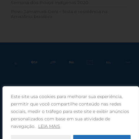
Semana dos Povos Indígenas 2020
Povo Jamamadi Deni – festa e resistência na
Amazônia brasileira
Este site usa cookies para melhorar sua experiência,
Praça Rui Barbosa, 220, sala 66, Porto Alegre, RS, 90030-100 |
permitir que você compartilhe conteúdo nas redes
sociais, medir o tráfego para este site e exibir anúncios
Telefone: (51) 99949-1120
personalizados com base em sua atividade de
navegação.
LEIA MAIS
© 2025 COMIN - Conselho de Missão entre Povos Indígenas ·