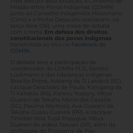
Para discutir essa situação, o Conselho de
Missão entre Povos Indígenas (COMIN)
junto ao Conselho Indigenista Missionário
(Cimi) e o Portal Desacato realizaram, na
terça-feira (06), uma mesa de debate
com o tema
Em defesa dos direitos
constitucionais dos povos indígenas
,
transmitida ao vivo no
Facebook do
COMIN
.
O debate teve a participação do
coordenador do COMIN-FLD, Sandro
Luckmann e das lideranças indígenas
Brasílio Priprá, Xokleng da TI Laklãnõ (SC),
cacique Deoclides de Paula, Kaingang da
TI Kandoia (RS), Kerexu Yxapyry, Mbya
Guarani da Tekoha Morro dos Cavalos
(SC), Paulina Martinez, Avá-Guarani da
Tekoha Guasu Guavirá (PR), e cacique
Timóteo Verá Tupã Popygua, Mbya
Guarani da aldeia Takuari (SP), além da
professora do Programa de Pós-