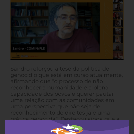
Sandro reforçou a tese da política de
genocídio que está em curso atualmente,
afirmando que “o processo de não
reconhecer a humanidade e a plena
capacidade dos povos e querer pautar
uma relação com as comunidades em
uma perspectiva que não seja de
reconhecimento de direitos já é uma
prática genocida”. Destacou ainda que a
luta e a defesa incessante dos direitos
dos povos é, sobretudo, para existir e