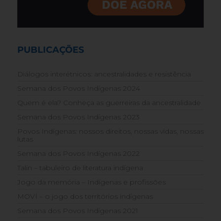
PUBLICAÇÕES
Diálogos interétnicos: ancestralidades e resistência
Semana dos Povos Indígenas 2024
Quem é ela? Conheça as guerreiras da ancestralidade
Semana dos Povos Indígenas 2023
Povos Indígenas: nossos direitos, nossas vidas, nossas
lutas
Semana dos Povos Indígenas 2022
Talin – tabuleiro de literatura indígena
Jogo da memória – Indígenas e profissões
MOVÍ – o jogo dos territórios indígenas
Semana dos Povos Indígenas 2021