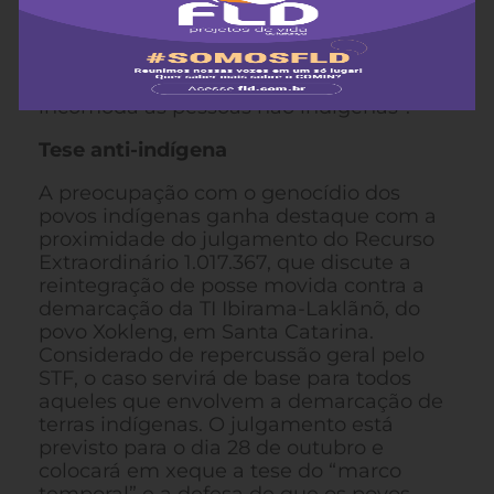
existir a partir de uma dinâmica própria
e, por isso, a territorialidade é um lugar
de ser: “É na terra que os indígenas
constituem sua forma de ser e isso
incomoda as pessoas não indígenas”.
Tese anti-indígena
A preocupação com o genocídio dos
povos indígenas ganha destaque com a
proximidade do julgamento do Recurso
Extraordinário 1.017.367, que discute a
reintegração de posse movida contra a
demarcação da TI Ibirama-Laklãnõ, do
povo Xokleng, em Santa Catarina.
Considerado de repercussão geral pelo
STF, o caso servirá de base para todos
aqueles que envolvem a demarcação de
terras indígenas. O julgamento está
previsto para o dia 28 de outubro e
colocará em xeque a tese do “marco
temporal” e a defesa de que os povos