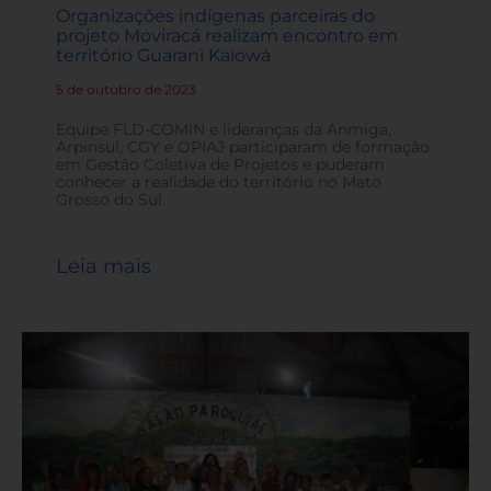
Organizações indígenas parceiras do
projeto Moviracá realizam encontro em
território Guarani Kaiowá
5 de outubro de 2023
-
Equipe FLD-COMIN e lideranças da Anmiga,
Arpinsul, CGY e OPIAJ participaram de formação
em Gestão Coletiva de Projetos e puderam
conhecer a realidade do território no Mato
Grosso do Sul.
Leia mais