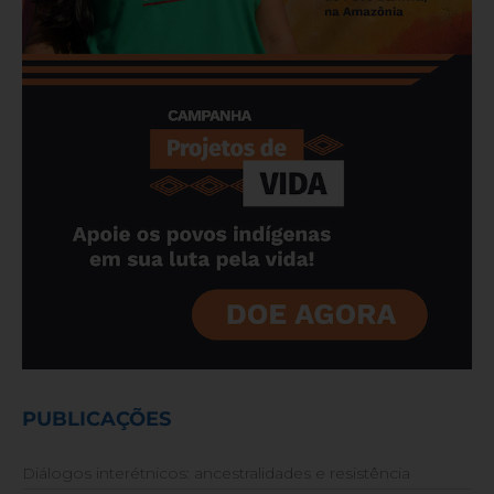
PUBLICAÇÕES
Diálogos interétnicos: ancestralidades e resistência