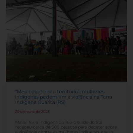
“Meu corpo, meu território”: mulheres
indígenas pedem fim à violência na Terra
Indígena Guarita (RS)
29 de maio de 2023
-
Maior Terra Indígena do Rio Grande do Sul
recebeu cerca de 500 pessoas para debater sobre
a violência contra as mulheres indígenas e seus