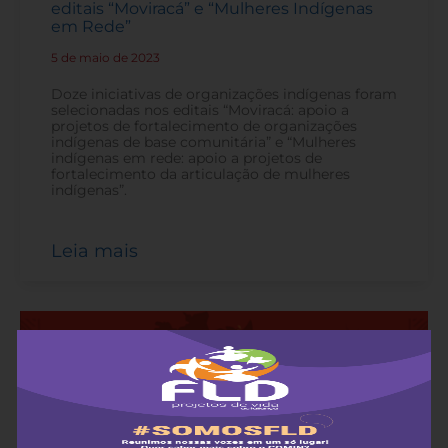
editais “Moviracá” e “Mulheres Indígenas
em Rede”
5 de maio de 2023
-
Doze iniciativas de organizações indígenas foram
selecionadas nos editais “Moviracá: apoio a
projetos de fortalecimento de organizações
indígenas de base comunitária” e “Mulheres
indígenas em rede: apoio a projetos de
fortalecimento da articulação de mulheres
indígenas”.
Leia mais