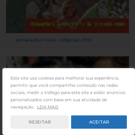
Semana dos Povos Indígenas 2005
Este site usa cookies para melhorar sua experiência,
permitir que você compartilhe conteúdo nas redes
sociais, medir o tráfego para este site e exibir anúncios
personalizados com base em sua atividade de
navegação.
LEIA MAIS
REJEITAR
ACEITAR