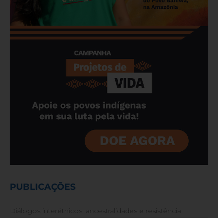
PUBLICAÇÕES
Diálogos interétnicos: ancestralidades e resistência