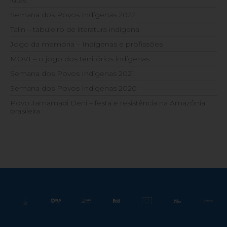
lutas
Semana dos Povos Indígenas 2022
Talin – tabuleiro de literatura indígena
Jogo da memória – Indígenas e profissões
MOVÍ – o jogo dos territórios indígenas
Semana dos Povos Indígenas 2021
Semana dos Povos Indígenas 2020
Povo Jamamadi Deni – festa e resistência na Amazônia
brasileira