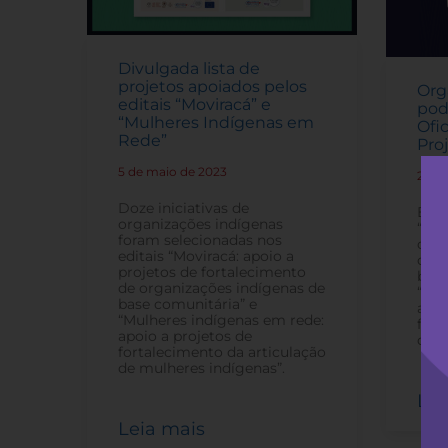
Divulgada lista de
projetos apoiados pelos
Org
editais “Moviracá” e
pod
“Mulheres Indígenas em
Ofi
Rede”
Pro
5 de maio de 2023
-
21 d
Doze iniciativas de
Estã
organizações indígenas
“Mov
foram selecionadas nos
de f
editais “Moviracá: apoio a
orga
projetos de fortalecimento
base
de organizações indígenas de
“Mul
base comunitária” e
apoi
“Mulheres indígenas em rede:
fort
apoio a projetos de
de m
fortalecimento da articulação
de mulheres indígenas”.
Lei
Leia mais