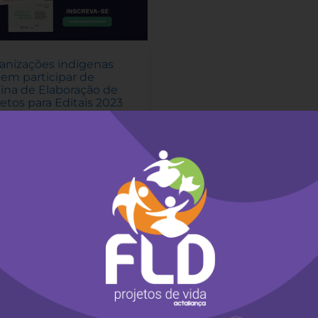
anizações indígenas
em participar de
cina de Elaboração de
jetos para Editais 2023
e março de 2023
-
o abertos os editais
iracá: apoio a projetos
ortalecimento de
nizações indígenas de
 comunitária” e
heres indígenas em rede:
o a projetos de
alecimento da articulação
ulheres indígenas“.Pficin
a mais