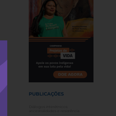
PUBLICAÇÕES
Diálogos interétnicos:
ancestralidades e resistência