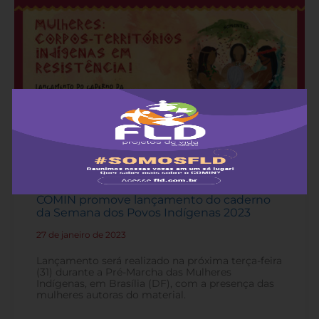
Junto às mulheres indígenas da ANMIGA,
COMIN promove lançamento do caderno
da Semana dos Povos Indígenas 2023
27 de janeiro de 2023
-
Lançamento será realizado na próxima terça-feira
(31) durante a Pré-Marcha das Mulheres
Indígenas, em Brasília (DF), com a presença das
mulheres autoras do material.