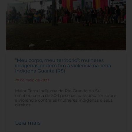
“Meu corpo, meu território”: mulheres
indígenas pedem fim à violência na Terra
Indígena Guarita (RS)
29 de maio de 2023
-
Maior Terra Indígena do Rio Grande do Sul
recebeu cerca de 500 pessoas para debater sobre
a violência contra as mulheres indígenas e seus
direitos.
Leia mais