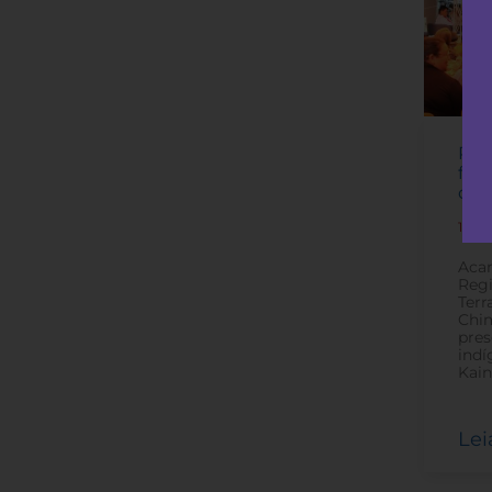
Pov
for
dur
12 d
Aca
Regi
Terr
Chi
pres
indí
Kain
Lei