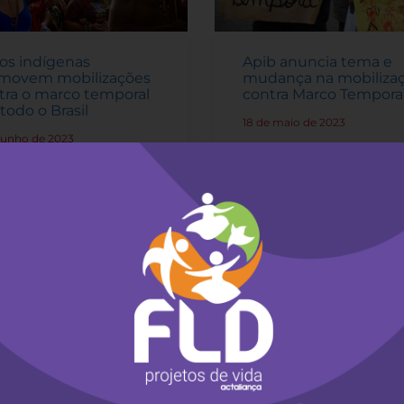
os indígenas
Apib anuncia tema e
movem mobilizações
mudança na mobiliza
tra o marco temporal
contra Marco Tempora
todo o Brasil
18 de maio de 2023
-
 junho de 2023
-
A mobilização irá ocorrer
entre os dias 5 e 8 de jun
ilizações acontecem
em Brasília, e reforça o
ante a semana do meio
enfrentamento contra a c
iente e após um ano do
climática; julgamento co
ssinato de Bruno Pereira
o Marco Temporal está
m Phillips.
previsto para o dia 7.
a mais
Leia mais