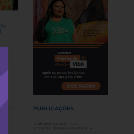
ção
l
ho,
rise
ntra
PUBLICAÇÕES
Diálogos interétnicos:
ancestralidades e resistência