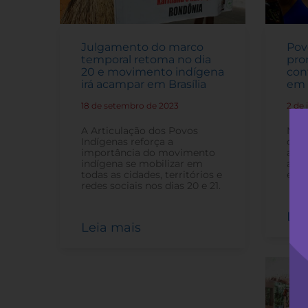
Julgamento do marco
Pov
temporal retoma no dia
pro
20 e movimento indígena
con
irá acampar em Brasília
em 
18 de setembro de 2023
-
2 de
A Articulação dos Povos
Mob
Indígenas reforça a
dur
importância do movimento
amb
indígena se mobilizar em
assa
todas as cidades, territórios e
e Do
redes sociais nos dias 20 e 21.
Lei
Leia mais