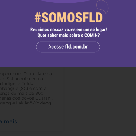
os da região Sul
talecem suas lutas
ante o 4º ATL Sul
e setembro de 2022
-
mpamento Terra Livre da
ão Sul aconteceu na
a Indígena Toldo
mbangue (SC) e com a
ença de mais de 800
genas dos povos Guarani,
gang e Laklãnõ-Xokleng.
a mais