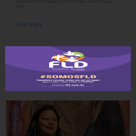
na Aldeia Pirá Rupá, no município de Palhoça
(SC).
Leia mais
ANTERIORES
ANTERIORES