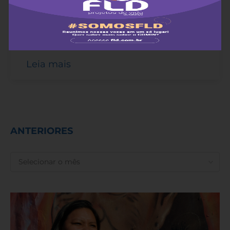
No Dia dos Povos Indígenas, 19 de abril, Apib
lança programação da 19ª edição do
Acampamento Terra Livre.
Leia mais
ANTERIORES
ANTERIORES