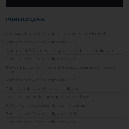
PUBLICAÇÕES
Diálogos interétnicos: ancestralidades e resistência
Semana dos Povos Indígenas 2024
Quem é ela? Conheça as guerreiras da ancestralidade
Semana dos Povos Indígenas 2023
Povos Indígenas: nossos direitos, nossas vidas, nossas
lutas
Semana dos Povos Indígenas 2022
Talin – tabuleiro de literatura indígena
Jogo da memória – Indígenas e profissões
MOVÍ – o jogo dos territórios indígenas
Semana dos Povos Indígenas 2021
Semana dos Povos Indígenas 2020