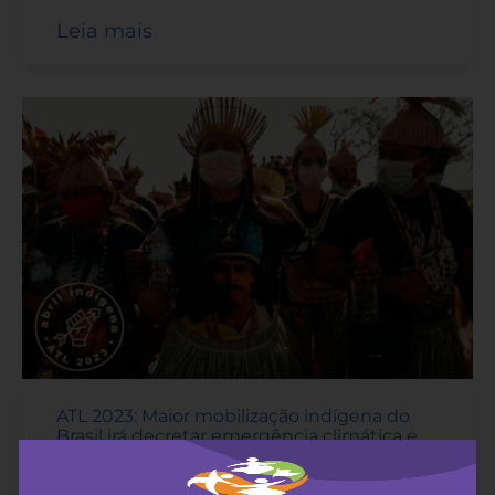
Leia mais
ATL 2023: Maior mobilização indígena do
Brasil irá decretar emergência climática e
exigir a demarcação e o fim das violências
20 de abril de 2023
-