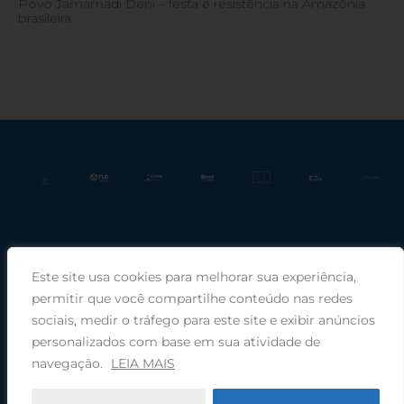
Povo Jamamadi Deni – festa e resistência na Amazônia
brasileira
Este site usa cookies para melhorar sua experiência,
Praça Rui Barbosa, 220, sala 66, Porto Alegre, RS, 90030-100 |
permitir que você compartilhe conteúdo nas redes
sociais, medir o tráfego para este site e exibir anúncios
Telefone: (51) 99949-1120
personalizados com base em sua atividade de
navegação.
LEIA MAIS
© 2026 COMIN - Conselho de Missão entre Povos Indígenas ·