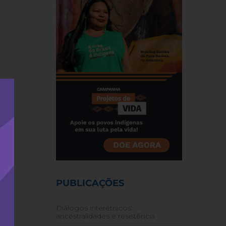
PUBLICAÇÕES
Diálogos interétnicos:
ancestralidades e resistência