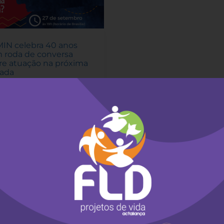
IN celebra 40 anos
 roda de conversa
re atuação na próxima
ada
e setembro de 2022
-
a relembrar um pouco
a história, também estão
o divulgados vídeos
e cada década de
ção a partir do contexto
gena.
a mais