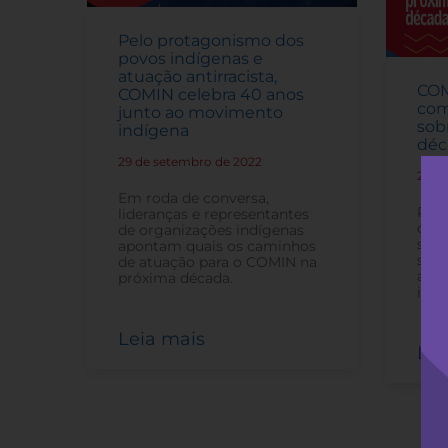
Pelo protagonismo dos
povos indígenas e
atuação antirracista,
COM
COMIN celebra 40 anos
com
junto ao movimento
sob
indígena
déc
29 de setembro de 2022
-
22 d
Em roda de conversa,
Par
lideranças e representantes
dest
de organizações indígenas
send
apontam quais os caminhos
sobr
de atuação para o COMIN na
atua
próxima década.
indí
Leia mais
Lei