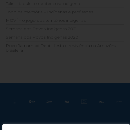
Talin – tabuleiro de literatura indígena
Jogo da memória – Indígenas e profissões
MOVÍ – o jogo dos territórios indígenas
Semana dos Povos Indígenas 2021
Semana dos Povos Indígenas 2020
Povo Jamamadi Deni – festa e resistência na Amazônia
brasileira