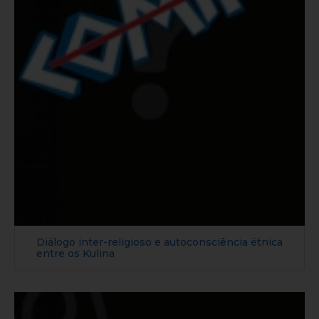
Diálogo inter-religioso e autoconsciência étnica
entre os Kulina