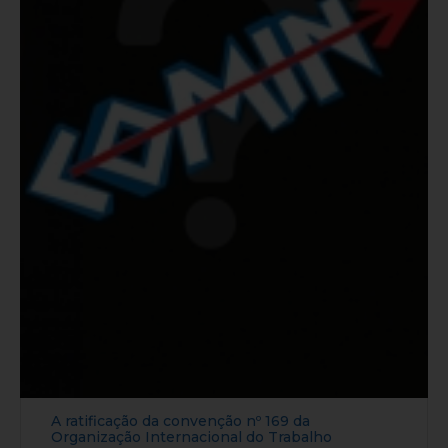
A ratificação da convenção nº 169 da
Organização Internacional do Trabalho