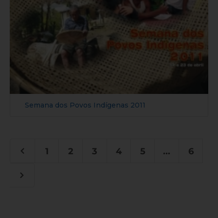
Semana dos Povos Indígenas 2011
1
2
3
4
5
...
6