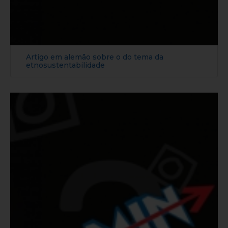
Artigo em alemão sobre o do tema da
etnosustentabilidade