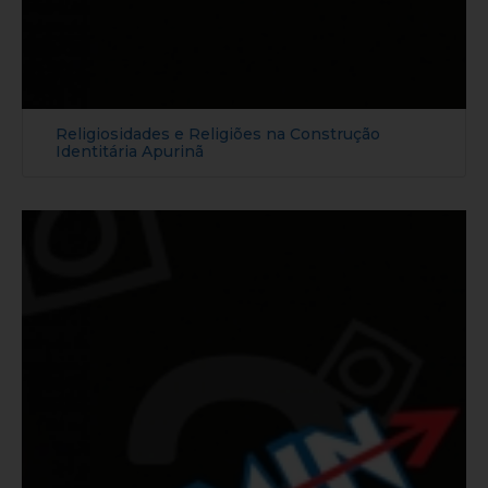
Religiosidades e Religiões na Construção
Identitária Apurinã