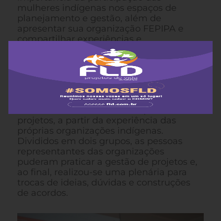
mulheres indígenas nos espaços de
planejamento e gestão, além de
apresentar sua organização FEPIPA e
compartilhar experiências e
aprendizados. Fundada em 2016, a
FEPIPA atua em oito etno-regiões do
Pará e atende mais de 40 diferentes
povos indígenas.
Com assessoria de Tsitsinã, o grupo
debateu sobre os desafios e processos de
projetos, a partir da experiência das
próprias organizações indígenas.
Divididos em dois grupos, as pessoas
representantes das organizações
puderam praticar a gestão de projetos e,
ao final, realizou-se uma plenária para
trocas de ideias, dúvidas e construções
de acordos.