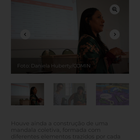
Foto: Daniela Huberty/COMIN
F
Houve ainda a construção de uma
mandala coletiva, formada com
diferentes elementos trazidos por cada