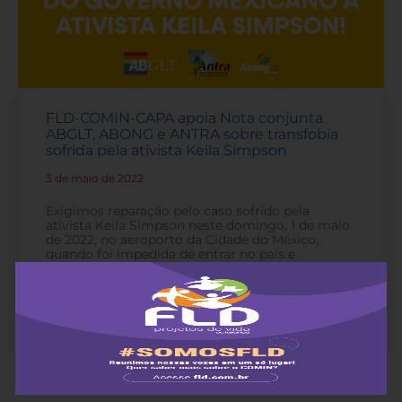
FLD-COMIN-CAPA apoia Nota conjunta
ABGLT, ABONG e ANTRA sobre transfobia
sofrida pela ativista Keila Simpson
3 de maio de 2022
-
Exigimos reparação pelo caso sofrido pela
ativista Keila Simpson neste domingo, 1 de maio
de 2022, no aeroporto da Cidade do México,
quando foi impedida de entrar no país e
participar do Fórum Social Mundial.
Leia mais