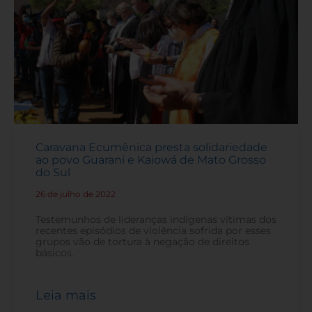
Caravana Ecumênica presta solidariedade
ao povo Guarani e Kaiowá de Mato Grosso
do Sul
26 de julho de 2022
-
Testemunhos de lideranças indígenas vítimas dos
recentes episódios de violência sofrida por esses
grupos vão de tortura à negação de direitos
básicos.
Leia mais