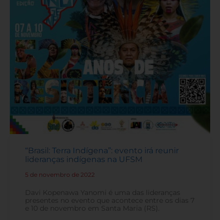
“Brasil: Terra Indígena”: evento irá reunir
lideranças indígenas na UFSM
5 de novembro de 2022
-
Davi Kopenawa Yanomi é uma das lideranças
presentes no evento que acontece entre os dias 7
e 10 de novembro em Santa Maria (RS).