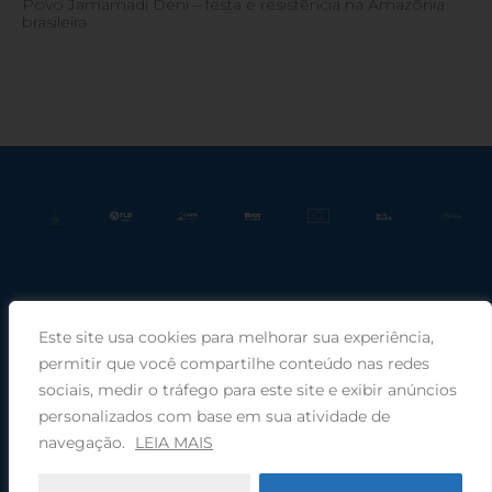
Povo Jamamadi Deni – festa e resistência na Amazônia
brasileira
Este site usa cookies para melhorar sua experiência,
Praça Rui Barbosa, 220, sala 66, Porto Alegre, RS, 90030-100 |
permitir que você compartilhe conteúdo nas redes
sociais, medir o tráfego para este site e exibir anúncios
Telefone: (51) 99949-1120
personalizados com base em sua atividade de
navegação.
LEIA MAIS
© 2026 COMIN - Conselho de Missão entre Povos Indígenas ·