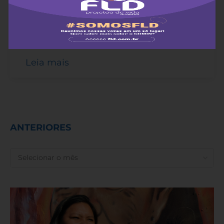
A mobilização irá ocorrer entre os dias 5 e 8 de
junho, em Brasília, e reforça o enfrentamento
contra a crise climática; julgamento contra o
Marco Temporal está previsto para o dia 7.
Leia mais
ANTERIORES
ANTERIORES