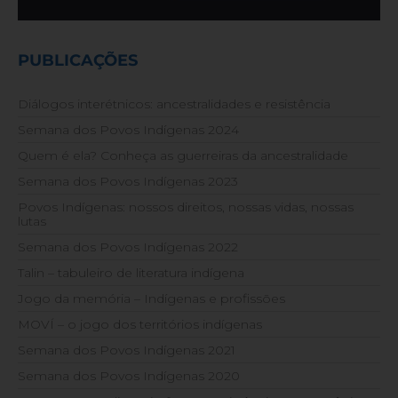
PUBLICAÇÕES
Diálogos interétnicos: ancestralidades e resistência
Semana dos Povos Indígenas 2024
Quem é ela? Conheça as guerreiras da ancestralidade
Semana dos Povos Indígenas 2023
Povos Indígenas: nossos direitos, nossas vidas, nossas
lutas
Semana dos Povos Indígenas 2022
Talin – tabuleiro de literatura indígena
Jogo da memória – Indígenas e profissões
MOVÍ – o jogo dos territórios indígenas
Semana dos Povos Indígenas 2021
Semana dos Povos Indígenas 2020