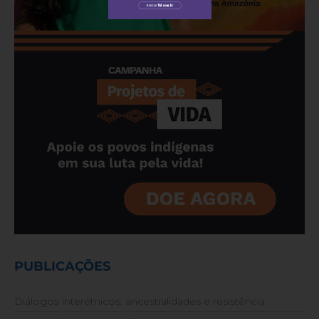
PUBLICAÇÕES
Diálogos interétnicos: ancestralidades e resistência